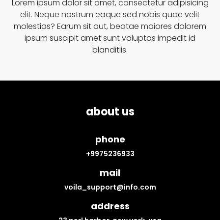
Lorem ipsum dolor sit amet, consectetur adipisicing
elit. Neque nostrum eaque sed nobis quae velit
molestias? Earum sit aut, beatae maiores dolorem
ipsum suscipit amet sunt voluptas impedit id
blanditiis.
about us
phone
+9975236933
mail
voila_support@info.com
address