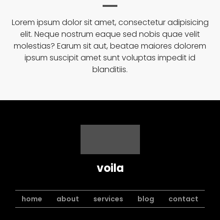
Lorem ipsum dolor sit amet, consectetur adipisicing
elit. Neque nostrum eaque sed nobis quae velit
molestias? Earum sit aut, beatae maiores dolorem
ipsum suscipit amet sunt voluptas impedit id
blanditiis.
voila
home
about
services
blog
contact