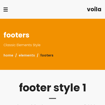
voila
footers
Classic Elements Style
home
elements
footers
footer style 1