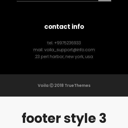
contact info
tel. +9975236933
mail: voila_support@info.com
23 perl harbor, new york, usa
Voila Ⓒ 2018 TrueThemes
footer style 3